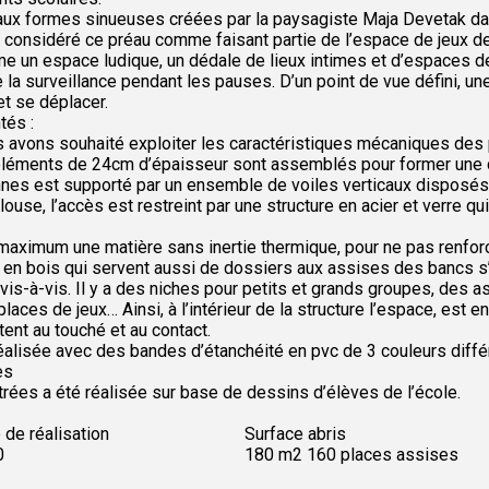
 aux formes sinueuses créées par la paysagiste Maja Devetak 
s considéré ce préau comme faisant partie de l’espace de jeux d
e un espace ludique, un dédale de lieux intimes et d’espaces de
te la surveillance pendant les pauses. D’un point de vue défini, 
et se déplacer.
tés :
ous avons souhaité exploiter les caractéristiques mécaniques de
4 éléments de 24cm d’épaisseur sont assemblés pour former une 
nnes est supporté par un ensemble de voiles verticaux disposés 
louse, l’accès est restreint par une structure en acier et verre 
u maximum une matière sans inertie thermique, pour ne pas renfor
s en bois qui servent aussi de dossiers aux assises des bancs s’
 vis-à-vis. Il y a des niches pour petits et grands groupes, des 
aces de jeux… Ainsi, à l’intérieur de la structure l’espace, est
tent au touché et au contact.
éalisée avec des bandes d’étanchéité en pvc de 3 couleurs diff
es
trées a été réalisée sur base de dessins d’élèves de l’école.
 de réalisation
Surface abris
0
180 m2 160 places assises