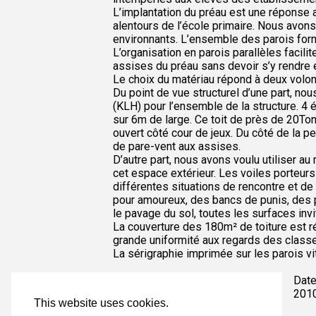
L’implantation du préau est une réponse
alentours de l’école primaire. Nous avon
environnants. L’ensemble des parois form
L’organisation en parois parallèles facili
assises du préau sans devoir s’y rendre 
Le choix du matériau répond à deux volon
Du point de vue structurel d’une part, n
(KLH) pour l’ensemble de la structure. 
sur 6m de large. Ce toit de près de 20To
ouvert côté cour de jeux. Du côté de la pe
de pare-vent aux assises.
D’autre part, nous avons voulu utiliser a
cet espace extérieur. Les voiles porteur
différentes situations de rencontre et de
pour amoureux, des bancs de punis, des pl
le pavage du sol, toutes les surfaces invi
La couverture des 180m² de toiture est r
grande uniformité aux regards des class
La sérigraphie imprimée sur les parois vi
Lieu d'exécution
Date
Ecole primaire Steinfort
201
This website uses cookies.