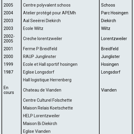
2005
Centre polyvalent schoos
Schoos
2004
Atelier protégé pour APEMh
Parc Hosingen
2003
Aal Seeërei Diekirch
Diekirch
2003
Ecole Wiltz
Wiltz
2002-
Creche lorentzweiler
Lorentzweiler
2005
2001
Ferme P Breidfeld
Breidfeld
2000
RAUP Junglinster
Junglister
1999
Ecole et Hall sportif hosingen
Hosingen
1987
Eglise Longsdorf
Longsdorf
Hall logistique Herrenberg
En
Chateau de Vianden
Vianden
cours
Centre Culturel Folschette
Maison Relais Koetschette
HELP Lorentzweiler
Maison Bi Diekirch
Eglise Vianden