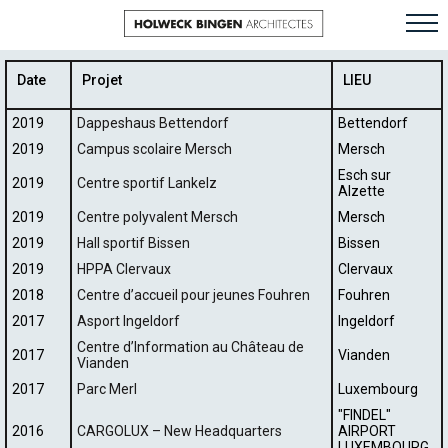
Date
Projet
LIEU
2019
Dappeshaus Bettendorf
Bettendorf
2019
Campus scolaire Mersch
Mersch
Esch sur
2019
Centre sportif Lankelz
Alzette
2019
Centre polyvalent Mersch
Mersch
2019
Hall sportif Bissen
Bissen
2019
HPPA Clervaux
Clervaux
2018
Centre d’accueil pour jeunes Fouhren
Fouhren
2017
Asport Ingeldorf
Ingeldorf
Centre d’Information au Château de
2017
Vianden
Vianden
2017
Parc Merl
Luxembourg
"FINDEL"
2016
CARGOLUX – New Headquarters
AIRPORT
LUXEMBOURG