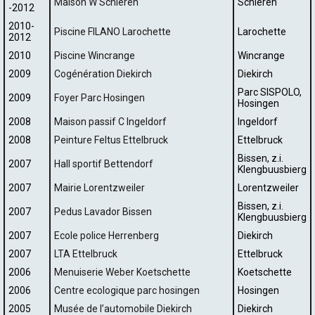
Maison W Schieren
Schieren
-2012
2010-
Piscine FILANO Larochette
Larochette
2012
2010
Piscine Wincrange
Wincrange
2009
Cogénération Diekirch
Diekirch
Parc SISPOLO,
2009
Foyer Parc Hosingen
Hosingen
2008
Maison passif C Ingeldorf
Ingeldorf
2008
Peinture Feltus Ettelbruck
Ettelbruck
Bissen, z.i.
2007
Hall sportif Bettendorf
Klengbuusbierg
2007
Mairie Lorentzweiler
Lorentzweiler
Bissen, z.i.
2007
Pedus Lavador Bissen
Klengbuusbierg
2007
Ecole police Herrenberg
Diekirch
2007
LTA Ettelbruck
Ettelbruck
2006
Menuiserie Weber Koetschette
Koetschette
2006
Centre ecologique parc hosingen
Hosingen
2005
Musée de l’automobile Diekirch
Diekirch